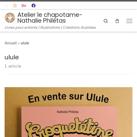
Skip to content
Atelier le chapotame-
Nathalie Philétas
Search
Men
Livres pour enfants | Illustrations | Créations illustrées
Accueil
»
ulule
ulule
1 article