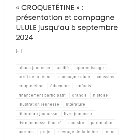
« CROQUETÉTINE » :
présentation et campagne
ULULE jusqu’au 5 septembre
2024
[…]
album jeunesse
amitié
apprentissage
arrêt de la tétine
campagne ulule
coussins
croquetétine
éducation
enfants
financement participatif
grandir
histoire
illustration jeunesse
littérature
littérature jeunesse
livre jeunesse
livre jeunesse illustré
monstre
parentalité
parents
projet
sevrage de la tétine
tétine