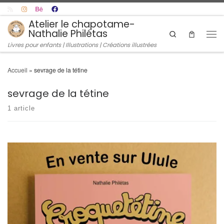
Skip to content
Atelier le chapotame-
Nathalie Philétas
Search
Men
Livres pour enfants | Illustrations | Créations illustrées
Accueil
»
sevrage de la tétine
sevrage de la tétine
1 article