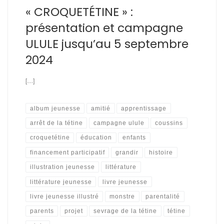
« CROQUETÉTINE » :
présentation et campagne
ULULE jusqu’au 5 septembre
2024
[…]
album jeunesse
amitié
apprentissage
arrêt de la tétine
campagne ulule
coussins
croquetétine
éducation
enfants
financement participatif
grandir
histoire
illustration jeunesse
littérature
littérature jeunesse
livre jeunesse
livre jeunesse illustré
monstre
parentalité
parents
projet
sevrage de la tétine
tétine