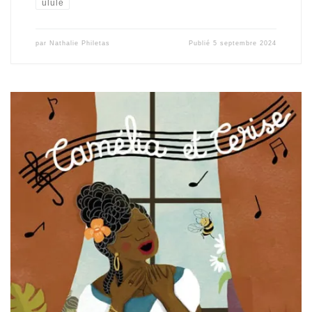
ulule
par
Nathalie Philetas
Publié
5 septembre 2024