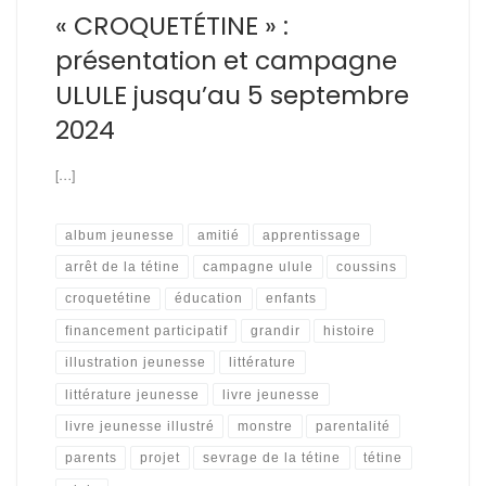
« CROQUETÉTINE » :
présentation et campagne
ULULE jusqu’au 5 septembre
2024
[…]
album jeunesse
amitié
apprentissage
arrêt de la tétine
campagne ulule
coussins
croquetétine
éducation
enfants
financement participatif
grandir
histoire
illustration jeunesse
littérature
littérature jeunesse
livre jeunesse
livre jeunesse illustré
monstre
parentalité
parents
projet
sevrage de la tétine
tétine