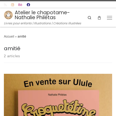
Skip to content
Atelier le chapotame-
Nathalie Philétas
Search
Men
Livres pour enfants | Illustrations | Créations illustrées
Accueil
»
amitié
amitié
2 articles