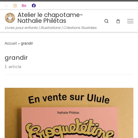
Skip to content
Atelier le chapotame-
Nathalie Philétas
Search
Men
Livres pour enfants | Illustrations | Créations illustrées
Accueil
»
grandir
grandir
1 article