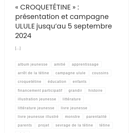
« CROQUETÉTINE » :
présentation et campagne
ULULE jusqu’au 5 septembre
2024
[…]
album jeunesse
amitié
apprentissage
arrêt de la tétine
campagne ulule
coussins
croquetétine
éducation
enfants
financement participatif
grandir
histoire
illustration jeunesse
littérature
littérature jeunesse
livre jeunesse
livre jeunesse illustré
monstre
parentalité
parents
projet
sevrage de la tétine
tétine