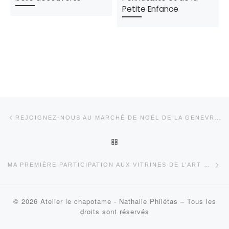
Petite Enfance
Parcourir les articles
Article précédent
REJOIGNEZ-NOUS AU MARCHÉ DE NOËL DE LA GENEVRAYE LE 21 DÉCEMBRE !
RETOUR À LA LISTE DES AR
Art
MA PREMIÈRE PARTICIPATION AUX VITRINES DE L’ART 2025 DES JEUX DE DAMES
© 2026
Atelier le chapotame - Nathalie Philétas
–
Tous les
droits sont réservés