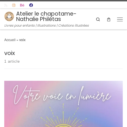
Skip to content
Atelier le chapotame-
Nathalie Philétas
Search
Men
Livres pour enfants | Illustrations | Créations illustrées
Accueil
»
voix
voix
1 article