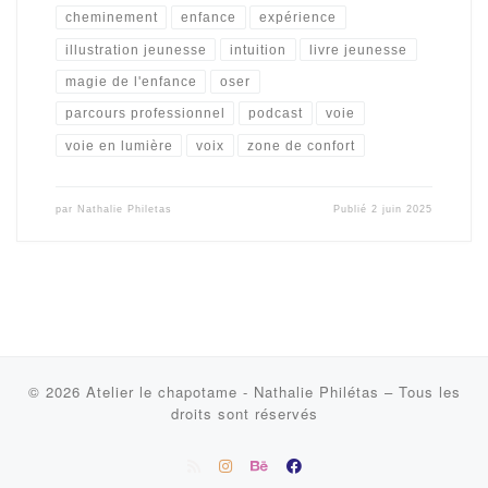
cheminement
enfance
expérience
illustration jeunesse
intuition
livre jeunesse
magie de l'enfance
oser
parcours professionnel
podcast
voie
voie en lumière
voix
zone de confort
par
Nathalie Philetas
Publié
2 juin 2025
© 2026
Atelier le chapotame - Nathalie Philétas
–
Tous les
droits sont réservés