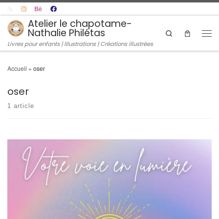
Skip to content
Atelier le chapotame-
Nathalie Philétas
Search
Men
Livres pour enfants | Illustrations | Créations illustrées
Accueil
»
oser
oser
1 article