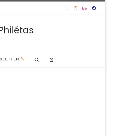
Philétas
Search
SLETTER