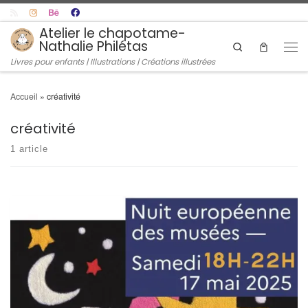
Skip to content
Atelier le chapotame-
Nathalie Philétas
Search
Men
Livres pour enfants | Illustrations | Créations illustrées
Accueil
»
créativité
créativité
1 article