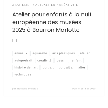
A L'ATELIER
ACTUALITÉS
CRÉATIVITÉ
Atelier pour enfants à la nuit
européenne des musées
2025 à Bourron Marlotte
[…]
animaux
aquarelle
arts plastiques
atelier
autoportrait
créativité
dessin
enfant
histoire de l'art
portrait
portrait animalier
techniques
par
Nathalie Philetas
Publié
18 mai 2025