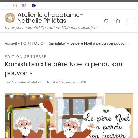
Skip to content
Atelier le chapotame-
Nathalie Philétas
Search
Men
Livres pour enfants | Illustrations | Créations illustrées
Accueil
»
PORTFOLIO
»
Kamishibaï « Le père Noël a perdu son pouvoir »
EDITION JEUNESSE
Kamishibaï « Le père Noël a perdu son
pouvoir »
par
Nathalie Philetas
|
Publié
12 février 2026