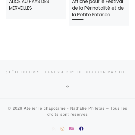
ALICE AU PAYS DES
Affiche pour le Festival
MERVEILLES
de la Périnatalité et de
la Petite Enfance
Parcourir les articles
Article précédent
FÊTE DU LIVRE JEUNESSE 2025 DE BOURRON MARLOTTE
RETOUR À LA LISTE DES AR
© 2026
Atelier le chapotame - Nathalie Philétas
–
Tous les
droits sont réservés