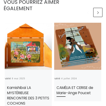
VOUS POURRIEZ AIMER
ÉGALEMENT
Publié
9 mai 2025
Publié
4 juillet 2024
Pu
Kamishibaï LA
CAMÉLIA ET CERISE de
MYSTÉRIEUSE
Marie-Ange Poucet
RENCONTRE DES 3 PETITS
COCHONS