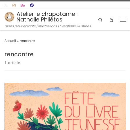
Skip to content
Atelier le chapotame-
Nathalie Philétas
Search
Men
Livres pour enfants | Illustrations | Créations illustrées
Accueil
»
rencontre
rencontre
1 article