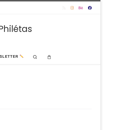
Philétas
Search
SLETTER