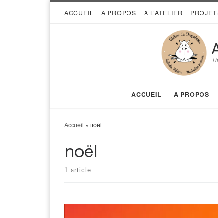
ACCUEIL
A PROPOS
A L’ATELIER
PROJET
Skip to content
Li
ACCUEIL
A PROPOS
Accueil
»
noël
noël
1 article