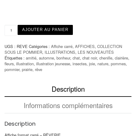
quantité de RÊVERIE
AJOUTER AU PANIER
UGS :
REVE
Catégories :
Affiche carré
,
AFFICHES
,
COLLECTION
SOUS LE POMMIER
,
ILLUSTRATIONS
,
LES NOUVEAUTÉS
Étiquettes :
amitié
,
automne
,
bonheur
,
chat
,
chat noir
,
chenille
,
clairière
,
fleurs
,
illustration
,
illustration jeunesse
,
insectes
,
joie
,
nature
,
pommes
,
pommier
,
prairie
,
rêve
Description
Informations complémentaires
Description
Affiche format carré – RÊVERIE