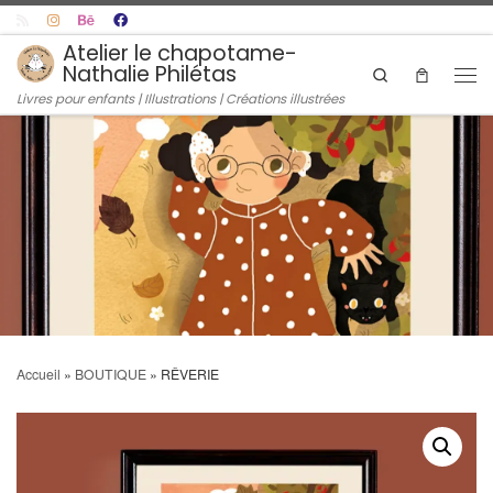
Skip to content
Atelier le chapotame-
Nathalie Philétas
Search
Men
Livres pour enfants | Illustrations | Créations illustrées
Accueil
»
BOUTIQUE
»
RÊVERIE