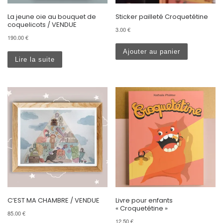
La jeune oie au bouquet de
Sticker pailleté Croquetétine
coquelicots / VENDUE
3.00
€
190.00
€
Ajouter au panier
Lire la suite
C’EST MA CHAMBRE / VENDUE
Livre pour enfants
« Croquetétine »
85.00
€
12.50
€