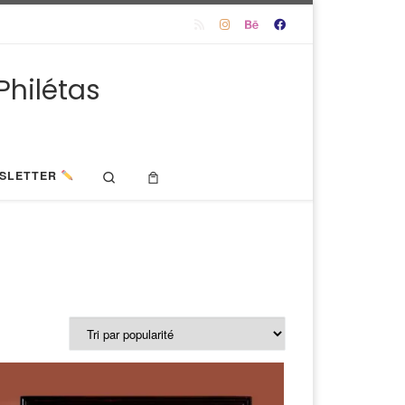
Philétas
Search
SLETTER