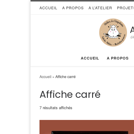
ACCUEIL
A PROPOS
A L’ATELIER
PROJET
Skip to content
Li
ACCUEIL
A PROPOS
Accueil
»
Affiche carré
Affiche carré
Trié par popularité
7 résultats affichés