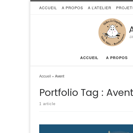
ACCUEIL
A PROPOS
A L’ATELIER
PROJET
Skip to content
Li
ACCUEIL
A PROPOS
Accueil
»
Avent
Portfolio Tag :
Aven
1 article