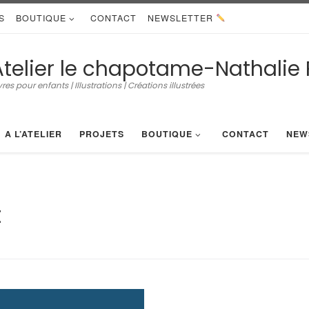
S
BOUTIQUE
CONTACT
NEWSLETTER
Atelier le chapotame-Nathalie 
vres pour enfants | Illustrations | Créations illustrées
A L’ATELIER
PROJETS
BOUTIQUE
CONTACT
NEW
t