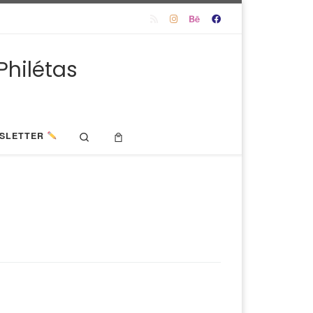
Philétas
Search
SLETTER