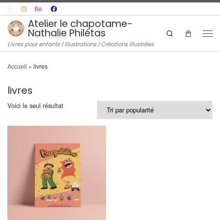
Skip to content
Atelier le chapotame-
Nathalie Philétas
Search
Men
Livres pour enfants | Illustrations | Créations illustrées
Accueil
»
livres
livres
Voici le seul résultat