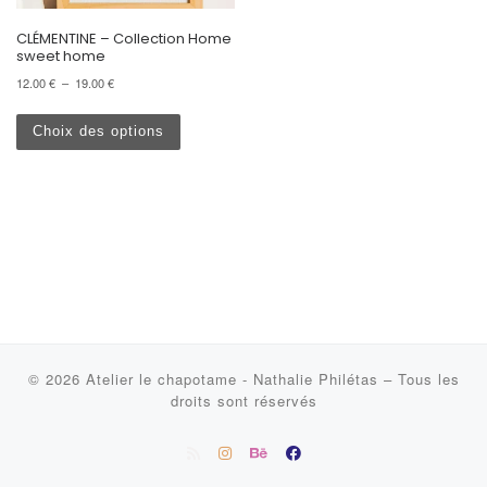
CLÉMENTINE – Collection Home
sweet home
Plage de prix : 12.00 € à 19.00 €
12.00
€
–
19.00
€
Ce produit a plusieurs variations. Les options peu
Choix des options
© 2026
Atelier le chapotame - Nathalie Philétas
–
Tous les
droits sont réservés