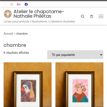
Skip to content
Atelier le chapotame-
Nathalie Philétas
Search
Men
Livres pour enfants | Illustrations | Créations illustrées
Accueil
»
chambre
chambre
Trié par popularité
6 résultats affichés